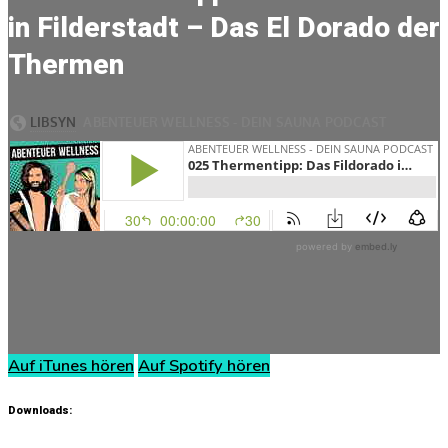
in Filderstadt – Das El Dorado der
Thermen
Auf iTunes hören
Auf Spotify hören
Downloads: