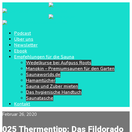
Podcast
Über uns
Newsletter
Ebook
Empfehlungen für die Sauna
Wedelkurse bei Aufguss Roots
Manokin – Premiumsaunen für den Garten
Saunaworlds.de
Hamamtücher
Sauna und Zuber mieten
Das hygienische Handtuch
Saunatasche
Kontakt
Februar 26, 2020
025 Thermentipp: Das Fildorado