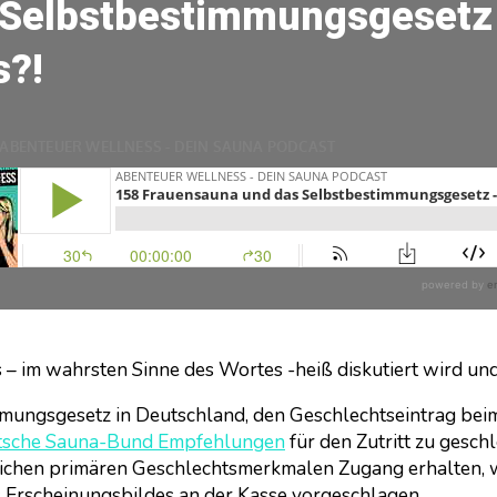
 Selbstbestimmungsgesetz
s?!
 – im wahrsten Sinne des Wortes -heiß diskutiert wird un
mungsgesetz in Deutschland, den Geschlechtseintrag bei
tsche Sauna-Bund Empfehlungen
für den Zutritt zu gesc
ichen primären Geschlechtsmerkmalen Zugang erhalten, w
s Erscheinungsbildes an der Kasse vorgeschlagen.