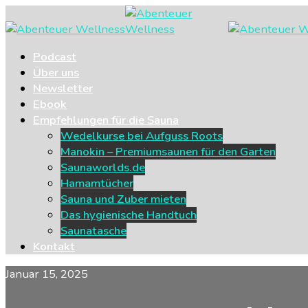
Podcast
Über uns
Newsletter
Ebook
Empfehlungen für die Sauna
Wedelkurse bei Aufguss Roots
Manokin – Premiumsaunen für den Garten
Saunaworlds.de
Hamamtücher
Sauna und Zuber mieten
Das hygienische Handtuch
Saunatasche
Kontakt
Januar 15, 2025