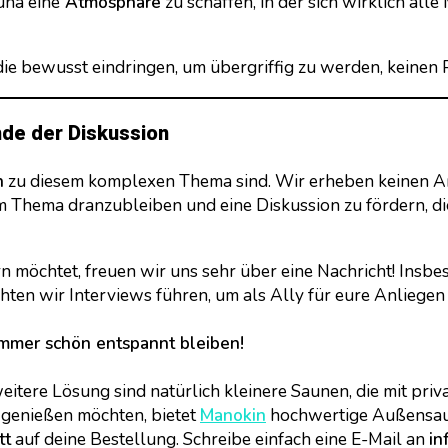
una eine
Atmosphäre
zu schaffen, in der sich wirklich alle
e bewusst eindringen, um übergriffig zu werden, keinen 
Ende der Diskussion
n
zu diesem komplexen Thema sind. Wir erheben keinen Ans
em Thema dranzubleiben und eine Diskussion zu fördern, die
rn möchtet, freuen wir uns sehr über eine Nachricht! Insb
ten wir Interviews führen, um als Ally für eure Anliegen 
 immer schön entspannt bleiben!
eitere Lösung sind natürlich kleinere Saunen, die mit pr
t genießen möchten, bietet
Manokin
hochwertige Außensaun
tt
auf deine Bestellung. Schreibe einfach eine E-Mail an
in