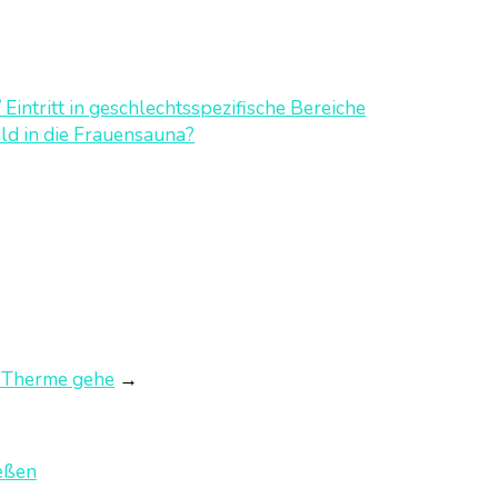
intritt in geschlechtsspezifische Bereiche
d in die Frauensauna?
e Therme gehe
→
ießen