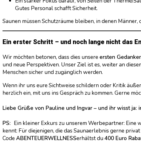
Ein starker Fokus darauf, von Seiten der Therme/Sa
Gutes Personal schafft Sicherheit.
Saunen müssen Schutzräume bleiben, in denen Männer, di
Ein erster Schritt – und noch lange nicht das 
Wir möchten betonen, dass dies unsere
ersten Gedanke
und neue Perspektiven. Unser Ziel ist es, weiter an dies
Menschen sicher und zugänglich werden.
Wenn ihr uns eure Sichtweise schildern oder Kritik äuße
herzlich ein, mit uns ins Gespräch zu kommen. Gerne möch
Liebe Grüße von Pauline und Ingvar – und ihr wisst ja:
PS:
Ein kleiner Exkurs zu unserem Werbepartner: Eine w
kennt: Für diejenigen, die das Saunaerlebnis gerne priva
Code
ABENTEUERWELLNESS
erhältst du
400 Euro Raba