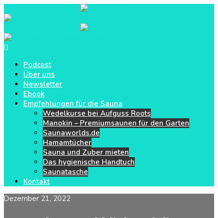
Podcast
Über uns
Newsletter
Ebook
Empfehlungen für die Sauna
Wedelkurse bei Aufguss Roots
Manokin – Premiumsaunen für den Garten
Saunaworlds.de
Hamamtücher
Sauna und Zuber mieten
Das hygienische Handtuch
Saunatasche
Kontakt
Dezember 21, 2022