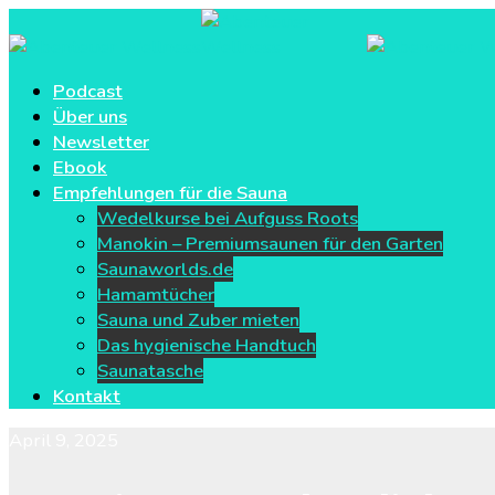
Podcast
Über uns
Newsletter
Ebook
Empfehlungen für die Sauna
Wedelkurse bei Aufguss Roots
Manokin – Premiumsaunen für den Garten
Saunaworlds.de
Hamamtücher
Sauna und Zuber mieten
Das hygienische Handtuch
Saunatasche
Kontakt
April 9, 2025