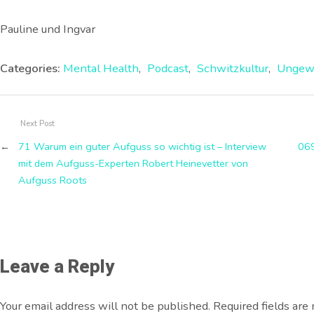
Pauline und Ingvar
Categories:
Mental Health
,
Podcast
,
Schwitzkultur
,
Ungewö
Next Post
←
71 Warum ein guter Aufguss so wichtig ist – Interview
069
mit dem Aufguss-Experten Robert Heinevetter von
Aufguss Roots
Leave a Reply
Your email address will not be published. Required fields ar