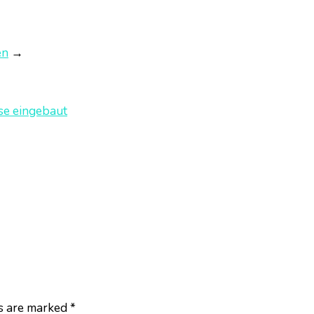
en
→
se eingebaut
ds are marked
*