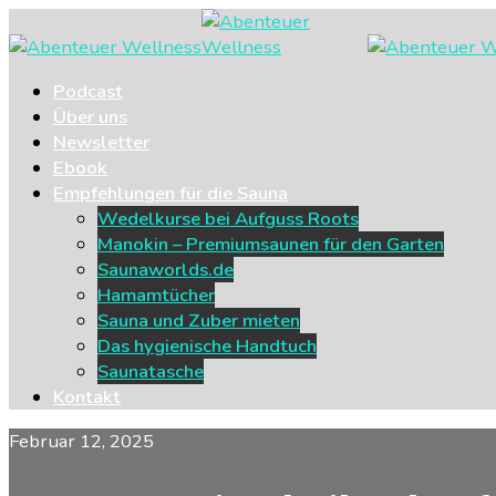
Podcast
Über uns
Newsletter
Ebook
Empfehlungen für die Sauna
Wedelkurse bei Aufguss Roots
Manokin – Premiumsaunen für den Garten
Saunaworlds.de
Hamamtücher
Sauna und Zuber mieten
Das hygienische Handtuch
Saunatasche
Kontakt
Februar 12, 2025