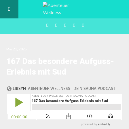
Podcast
Mai 21, 2025
167 Das besondere Aufguss-
Über uns
Erlebnis mit Sud
Newsletter
Ebook
Empfehlungen für die Sauna