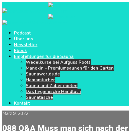
Podcast
Über uns
Newsletter
Ebook
Empfehlungen für die Sauna
Wedelkurse bei Aufguss Roots
Manokin – Premiumsaunen für den Garten
Saunaworlds.de
Hamamtücher
Sauna und Zuber mieten
Das hygienische Handtuch
Saunatasche
Kontakt
März 9, 2022
088 Q&A Muss man sich nach der