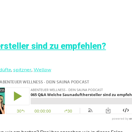
steller sind zu empfehlen?
düfte
,
spitzner
,
Wellow