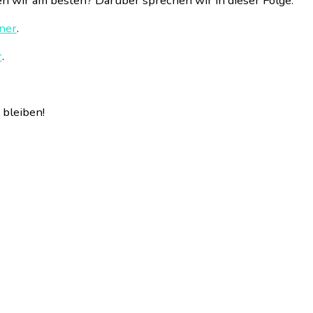
n wir am besten? Darüber sprechen wir in dieser Folge.
ner
.
r
.
bleiben!