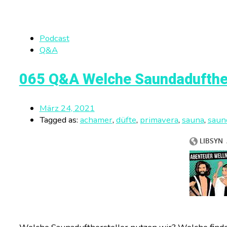
Podcast
Q&A
065 Q&A Welche Saundadufther
März 24, 2021
Tagged as:
achamer
,
düfte
,
primavera
,
sauna
,
saun