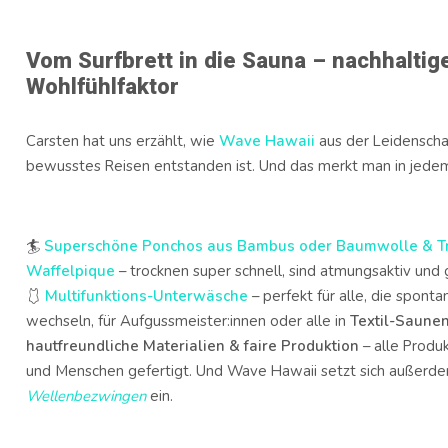
Vom Surfbrett in die Sauna – nachhaltig
Wohlfühlfaktor
Carsten hat uns erzählt, wie
Wave Hawaii
aus der Leidenschaf
bewusstes Reisen entstanden ist. Und das merkt man in jedem
🏄
Superschöne Ponchos aus Bambus oder Baumwolle &
T
Waffelpique
– trocknen super schnell, sind atmungsaktiv und 
🩱
Multifunktions-Unterwäsche
– perfekt für alle, die spo
wechseln, für Aufgussmeister:innen oder alle in
Textil-Saune
hautfreundliche Materialien & faire Produktion
– alle Produ
und Menschen gefertigt. Und Wave Hawaii setzt sich außerdem
Wellenbezwingen
ein.