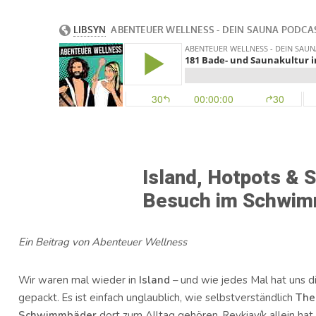
Island, Hotpots & 
Besuch im Schwim
Ein Beitrag von Abenteuer Wellness
Wir waren mal wieder in
Island
– und wie jedes Mal hat uns di
gepackt. Es ist einfach unglaublich, wie selbstverständlich
The
Schwimmbäder
dort zum Alltag gehören. Reykjavík allein hat