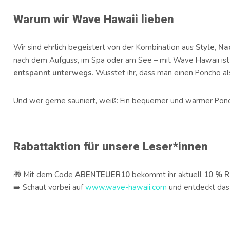
Warum wir Wave Hawaii lieben
Wir sind ehrlich begeistert von der Kombination aus
Style, Na
nach dem Aufguss, im Spa oder am See – mit Wave Hawaii is
entspannt unterwegs
. Wusstet ihr, dass man einen Poncho a
Und wer gerne sauniert, weiß: Ein bequemer und warmer Ponch
Rabattaktion für unsere Leser*innen
🎁 Mit dem Code
ABENTEUER10
bekommt ihr aktuell
10 % R
➡️ Schaut vorbei auf
www.wave-hawaii.com
und entdeckt das