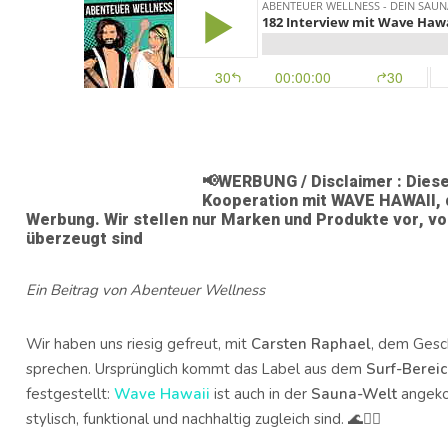
📢WERBUNG / Disclaimer : Diese
Kooperation mit WAVE HAWAII, 
Werbung. Wir stellen nur Marken und Produkte vor, von
überzeugt sind
Ein Beitrag von Abenteuer Wellness
Wir haben uns riesig gefreut, mit
Carsten Raphael
, dem Gesc
sprechen. Ursprünglich kommt das Label aus dem
Surf-Berei
festgestellt:
Wave Hawaii
ist auch in der
Sauna-Welt
angeko
stylisch, funktional und nachhaltig zugleich sind. 🌊🧖‍♀️